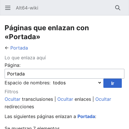
Alt64-wiki
Abrir menú principal
Busca
Páginas que enlazan con
«Portada»
←
Portada
Lo que enlaza aquí
Página:
Espacio de nombres:
Filtros
Ocultar
transclusiones |
Ocultar
enlaces |
Ocultar
redirecciones
Las siguientes páginas enlazan a
Portada
:
Se muestran 7 elementos.