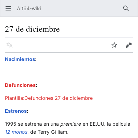
Alt64-wiki
Abrir menú principal
Busca
27 de diciembre
Idioma
Vigilar
Editar
Nacimientos
:
Defunciones
:
Plantilla:Defunciones 27 de diciembre
Estrenos
:
1995 se estrena en una
premiere
en EE.UU. la película
12 monos
, de Terry Gilliam.