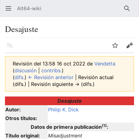
Alt64-wiki
Abrir menú principal
Busca
Desajuste
Idioma
Vigilar
Editar
Revisión del 13:58 16 oct 2022 de
Vendetta
(
discusión
|
contribs.
)
(
difs.
)
← Revisión anterior
| Revisión actual
(difs.) | Revisión siguiente → (difs.)
Desajuste
Autor:
Philip K. Dick
Otros títulos:
(1)
Datos de primera publicación
:
Título original:
Misadjustment