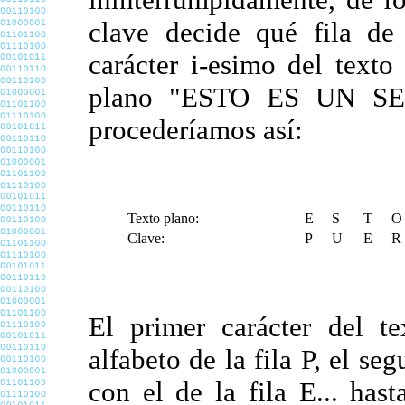
clave decide qué fila de 
carácter i-esimo del texto
plano "ESTO ES UN SE
procederíamos así:
Texto plano:
E
S
T
O
Clave:
P
U
E
R
El primer carácter del te
alfabeto de la fila P, el seg
con el de la fila E... has