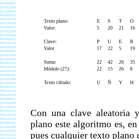
Texto plano:
E
S
T
O
Valor:
5
20
21
16
Clave:
P
U
E
R
Valor
17
22
5
19
Suma:
22
42
26
35
Módulo (27):
22
15
26
8
Texto cifrado:
U
Ñ
Y
H
Con una clave aleatoria y
plano este algoritmo es, en 
pues cualquier texto plano 