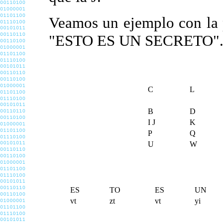
Veamos un ejemplo con la 
"ESTO ES UN SECRETO"
C
L
B
D
I J
K
P
Q
U
W
ES
TO
ES
UN
vt
zt
vt
yi