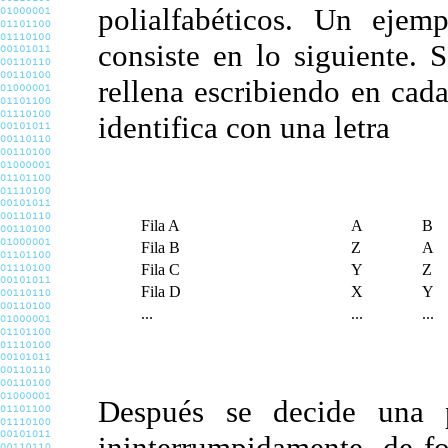
polialfabéticos. Un ejem
consiste en lo siguiente.
rellena escribiendo en cada 
identifica con una letra
Fila A
A
B
Fila B
Z
A
Fila C
Y
Z
Fila D
X
Y
...
...
...
Después se decide una 
ininterrumpidamente, de fo